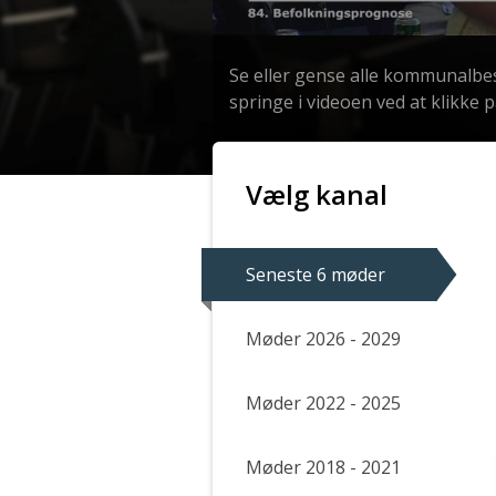
0
seconds
Se eller gense alle kommunalbe
of
1
springe i videoen ved at klikke 
hour,
29
minutes,
10
seconds
Volume
Vælg kanal
90%
Seneste 6 møder
Møder 2026 - 2029
Møder 2022 - 2025
Møder 2018 - 2021