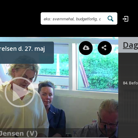
Dag
lsen d. 27. maj
84. Bef