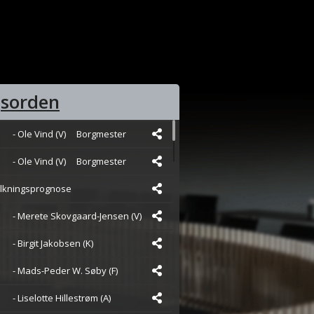
sorden
- Ole Vind (V)
Borgmester
- Ole Vind (V)
Borgmester
olkningsprognose
- Merete Skovgaard-Jensen (V)
- Birgit Jakobsen (K)
- Mads-Peder W. Søby (F)
- Liselotte Hillestrøm (A)