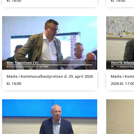
kl. 16:00
kl. 16:00
86. Ans
ledelse
Møde i Kommunalbestyrelsen d. 29. april 2026
Møde i Komm
kl. 16:00
2026 kl. 17:0
87. God
Jægergå