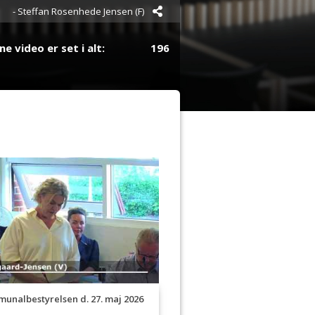
- Steffan Rosenhede Jensen (F)
- Ole Vind (V)
Borgmester
e video er set i alt:
196
ast til Kommunalbestyrelsens
e 24 timer:
0
e 7 dage:
1
este måned:
1
- Mads-Peder W. Søby (F)
ste år:
196
- Merete Skovgaard-Jensen (V)
- Kasper Glyngø (A)
1.
Viceborgmester
- Simon Bendfeldt (V)
- Birgit Jakobsen (K)
- Hans Kristian Skibby (Æ)
- Jeppe Mouritsen (V)
unalbestyrelsen d. 27. maj 2026
- Ole Vind (V)
Borgmester