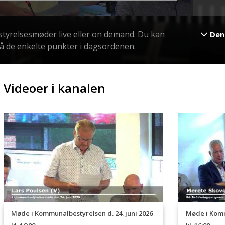
styrelsesmøder live eller on demand. Du kan
Denn
på de enkelte punkter i dagsordenen.
85. Udk
De sidst
vision
De sidst
Den sen
Videoer i kanalen
Det sene
Møde i Kommunalbestyrelsen d. 24. juni 2026
Møde i Komm